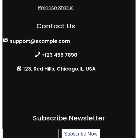
Release Status
Contact Us
support@example.com
+123 456 7890
123, Red Hills, Chicago,IL, USA
Subscribe Newsletter
S
Subscribe Now
u