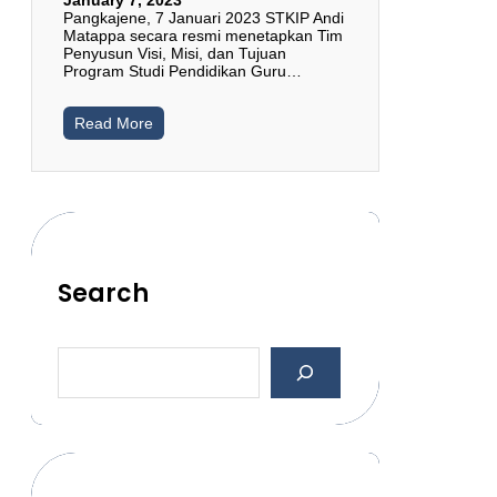
Pangkajene, 7 Januari 2023 STKIP Andi
Matappa secara resmi menetapkan Tim
Penyusun Visi, Misi, dan Tujuan
Program Studi Pendidikan Guru…
Read More
Search
S
e
a
r
c
h