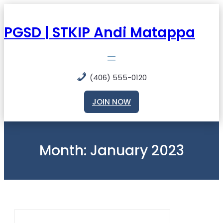
Skip
to
content
PGSD | STKIP Andi Matappa
(406) 555-0120
JOIN NOW
Month:
January 2023