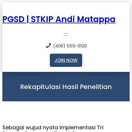
Skip
to
content
PGSD | STKIP Andi Matappa
(406) 555-0120
JOIN NOW
Rekapitulasi Hasil Penelitian
Sebagai wujud nyata implementasi Tri