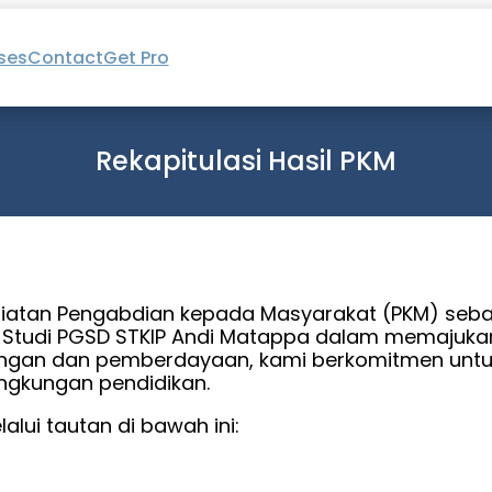
ses
Contact
Get Pro
Rekapitulasi Hasil PKM
giatan Pengabdian kepada Masyarakat (PKM) seba
 Studi PGSD STKIP Andi Matappa dalam memajukan
pingan dan pemberdayaan, kami berkomitmen unt
ngkungan pendidikan.
lui tautan di bawah ini: