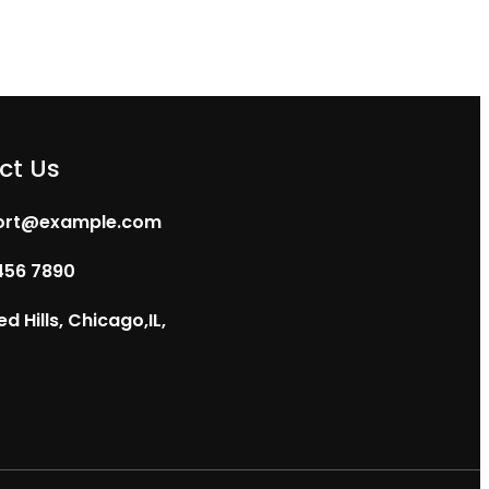
ct Us
ort@example.com
456 7890
ed Hills, Chicago,IL,