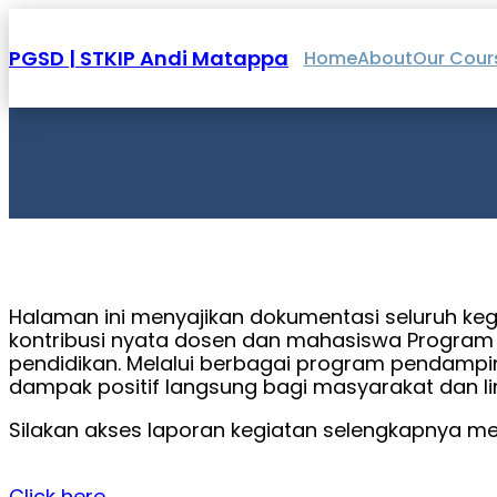
Skip
to
content
PGSD | STKIP Andi Matappa
Home
About
Our Cour
Halaman ini menyajikan dokumentasi seluruh ke
kontribusi nyata dosen dan mahasiswa Program
pendidikan. Melalui berbagai program pendam
dampak positif langsung bagi masyarakat dan li
Silakan akses laporan kegiatan selengkapnya mela
Click here